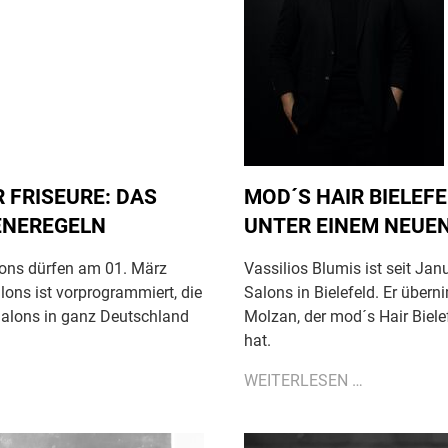
 FRISEURE: DAS
MOD´S HAIR BIELEF
IENEREGELN
UNTER EINEM NEUE
lons dürfen am 01. März
Vassilios Blumis ist seit Ja
lons ist vorprogrammiert, die
Salons in Bielefeld. Er über
 Salons in ganz Deutschland
Molzan, der mod´s Hair Biele
hat.
MOD
WEITERLESEN …
´S
HAIR