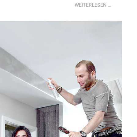
DARF
WEITERLESEN …
ICH
VORSTELL
…
10
FRAGEN
AN
ANN
LIN