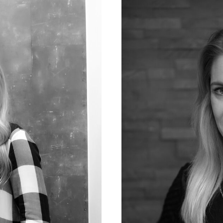
BIELEFELD
ÖFFNET
AM
1.
MÄRZ
UNTER
EINEM
NEUEN
SALON-
INHABER