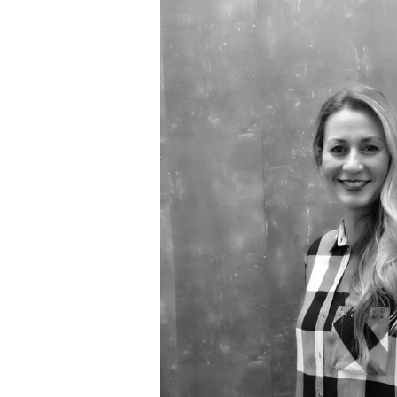
FÜR
FRISEURE:
DAS
SIND
DIE
AKTUELLEN
HYGIENEREGELN