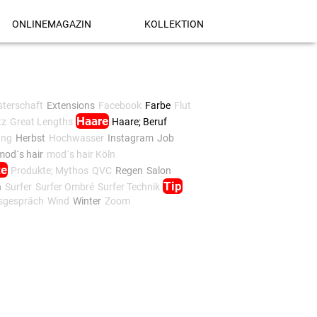
ONLINEMAGAZIN
KOLLEKTION
terschaft
Extensions
Facebook
Farbe
Flut
Haare
tz
Great Lengths
Haare; Beruf
ung
Herbst
Hochwasser
Instagram
Job
mod´s hair
mod´s hair Köln
te
Produkte; Mythos
QVC
Regen
Salon
Tip
n
Surfer
Surfer Ombré
Surfer Technik
gsgespräch
Wind
Winter
Zoom