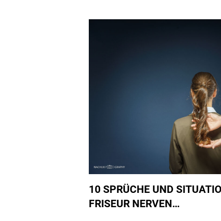
FRISEURIN
MUTLU
ARAPOGLU
ÜBER
FUSSBALLER-F
RISUREN U
ND D
EN Z
USAMMENHALT I
N D
ER K
RISE
10 SPRÜCHE UND SITUATIO
FRISEUR NERVEN…