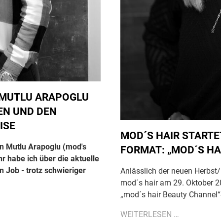
N MUTLU ARAPOGLU
N UND DEN Z
SE
MOD´S HAIR STARTE
in
Mutlu Arapoglu (mod's
FORMAT: „MOD´S HA
hr habe ich über die aktuelle
 Job - trotz schwieriger
Anlässlich der neuen Herbst/
mod´s hair am 29. Oktober 2
„mod´s hair Beauty Channel
MOD
WEITERLESEN …