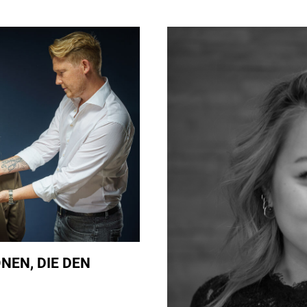
´S
HAIR
STARTET
EIGENES
STREAMING
FORMAT:
„MOD
´S
HAIR
BEAUTY
CHANNEL“
NEN, DIE DEN