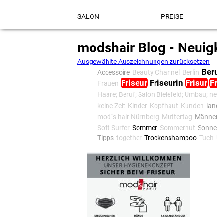
Navigation
überspringen
SALON
PREISE
modshair Blog - Neuig
Ausgewählte Auszeichnungen zurücksetzen
Ber
Accessoire
Beauty Channel
Berlin
Friseur
Friseurin
Frisur
F
Frauen
Haare; Beruf; Salon Bielefeld; Umbau; n
keine Zeit
Kinder
Kopfhaut
Kunden
lan
mod´s hair Nürnberg
Muttertag
Männe
Soft Surfer
Sommer
Sommerhut
Sonne
Tipps
together
Trockenshampoo
Tuch