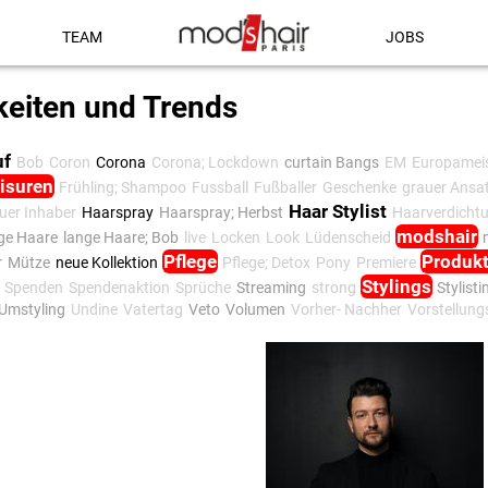
TEAM
JOBS
keiten und Trends
uf
Bob
Coron
Corona
Corona; Lockdown
curtain Bangs
EM
Europameis
risuren
Frühling; Shampoo
Fussball
Fußballer
Geschenke
grauer Ansa
Haar Stylist
euer Inhaber
Haarspray
Haarspray; Herbst
Haarverdicht
modshair
ge Haare
lange Haare; Bob
live
Locken
Look
Lüdenscheid
Pflege
Produk
r
Mütze
neue Kollektion
Pflege; Detox
Pony
Premiere
Stylings
Spenden
Spendenaktion
Sprüche
Streaming
strong
Stylisti
Umstyling
Undine
Vatertag
Veto
Volumen
Vorher- Nachher
Vorstellun