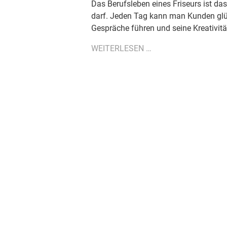
Das Berufsleben eines Friseurs ist d
darf. Jeden Tag kann man Kunden glü
Gespräche führen und seine Kreativitä
10
WEITERLESEN …
SPRÜCHE
UND
SITUATIONEN,
DIE
DEN
FRISEUR
NERVEN…