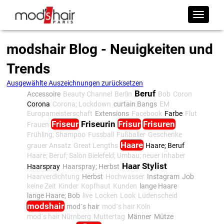
modshair Blog - Neuigkeiten und
Trends
Ausgewählte Auszeichnungen zurücksetzen
Beruf
Accessoire
Beauty Channel
Berlin
Bob
Coron
Corona
Corona; Lockdown
curtain Bangs
EM
Europameisterschaft
Extensions
Facebook
Farbe
Flut
Friseur
Friseurin
Frisur
Frisuren
Frauen
Frühling; Shampoo
Fussball
Fußballer
Geschenke
Haare
grauer Ansatz
Great Lengths
Haare; Beruf
Haare; Beruf; Salon Bielefeld; Umbau; neuer Inhaber
Haar Stylist
Haarspray
Haarspray; Herbst
Haarverdichtung
Herbst
Hochwasser
Instagram
Job
keine Zeit
Kinder
Kopfhaut
Kunden
lange Haare
lange Haare; Bob
live
Locken
Look
Lüdenscheid
modshair
mod´s hair
mod´s hair Köln
mod´s hair Nürnberg
Muttertag
Männer
Mütze