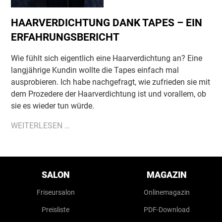
HAARVERDICHTUNG DANK TAPES – EIN
ERFAHRUNGSBERICHT
Wie fühlt sich eigentlich eine Haarverdichtung an? Eine
langjährige Kundin wollte die Tapes einfach mal
ausprobieren. Ich habe nachgefragt, wie zufrieden sie mit
dem Prozedere der Haarverdichtung ist und vorallem, ob
sie es wieder tun würde.
HAARVERDICHTUNG
WEITERLESEN …
DANK
TAPES
–
Navigation
überspringen
EIN
SALON
MAGAZIN
ERFAHRUNGSBERICHT
Friseursalon
Onlinemagazin
Preisliste
PDF-Download