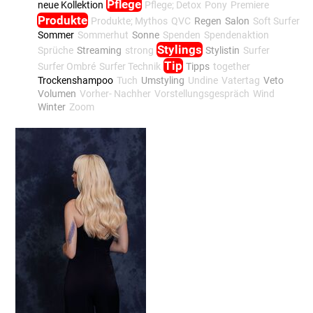
Pflege
neue Kollektion
Pflege; Detox
Pony
Premiere
Produkte
Produkte; Mythos
QVC
Regen
Salon
Soft Surfer
Sommer
Sommerhut
Sonne
Spenden
Spendenaktion
Stylings
Sprüche
Streaming
strong
Stylistin
Surfer
Tip
Surfer Ombré
Surfer Technik
Tipps
together
Trockenshampoo
Tuch
Umstyling
Undine
Vatertag
Veto
Volumen
Vorher- Nachher
Vorstellungsgespräch
Wind
Winter
Zoom