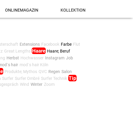
ONLINEMAGAZIN
KOLLEKTION
terschaft
Extensions
Facebook
Farbe
Flut
Haare
tz
Great Lengths
Haare; Beruf
ung
Herbst
Hochwasser
Instagram
Job
mod´s hair
mod´s hair Köln
te
Produkte; Mythos
QVC
Regen
Salon
Tip
n
Surfer
Surfer Ombré
Surfer Technik
gsgespräch
Wind
Winter
Zoom