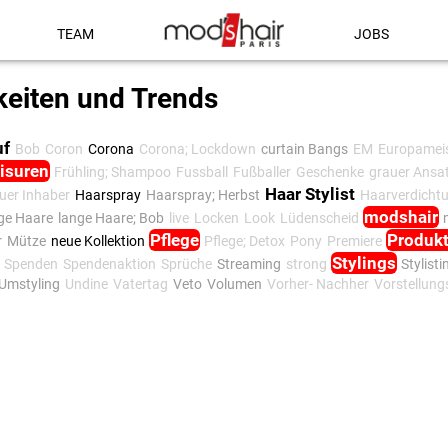
TEAM
JOBS
keiten und Trends
uf
Bob
Coron
Corona
Corona; Lockdown
curtain Bangs
EM
Europameis
risuren
Frühling; Shampoo
Fussball
Fußballer
Geschenke
grauer Ansa
Haar Stylist
euer Inhaber
Haarspray
Haarspray; Herbst
Haarverdicht
modshair
ge Haare
lange Haare; Bob
live
Locken
Look
Lüdenscheid
Pflege
Produk
r
Mütze
neue Kollektion
Pflege; Detox
Pony
Premiere
Stylings
Spenden
Spendenaktion
Sprüche
Streaming
strong
Stylisti
Umstyling
Undine
Vatertag
Veto
Volumen
Vorher- Nachher
Vorstellun