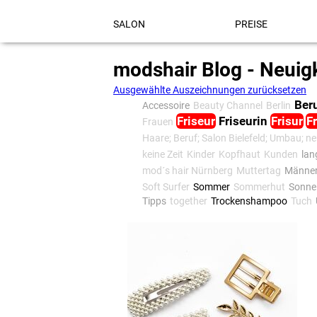
Navigation
überspringen
SALON
PREISE
modshair Blog - Neuig
Ausgewählte Auszeichnungen zurücksetzen
Ber
Accessoire
Beauty Channel
Berlin
Friseur
Friseurin
Frisur
F
Frauen
Haare; Beruf; Salon Bielefeld; Umbau; n
keine Zeit
Kinder
Kopfhaut
Kunden
lan
mod´s hair Nürnberg
Muttertag
Männe
Soft Surfer
Sommer
Sommerhut
Sonne
Tipps
together
Trockenshampoo
Tuch