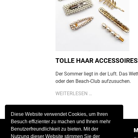
TOLLE HAAR ACCESSOIRE
Der Sommer liegt in der Luft. Das Wet
oder den Beach-Club aufzusuchen.
TOLLE
WEITERLESEN …
HAAR
ACCESSOIRES
Diese Website verwendet Cookies, um Ihren
FÜR
Besuch effizienter zu machen und Ihnen mehr
DEN
Benutzerfreundlichkeit zu bieten. Mit der
SALON
M
PERFEKTEN
Nutzung dieser Website stimmen Sie der
SOMMER-